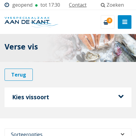
geopend
tot 17:30
Contact
Zoeken
0
Verse vis
Terug
Kies vissoort