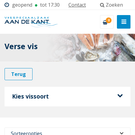
geopend
tot 17:30
Contact
Zoeken
0
Verse vis
Terug
Kies vissoort