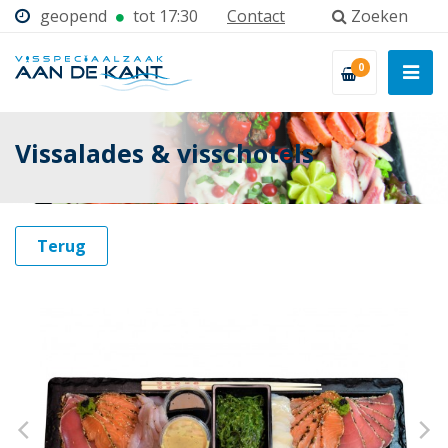
geopend
tot 17:30
Contact
Zoeken
0
Vissalades & visschotels
Terug