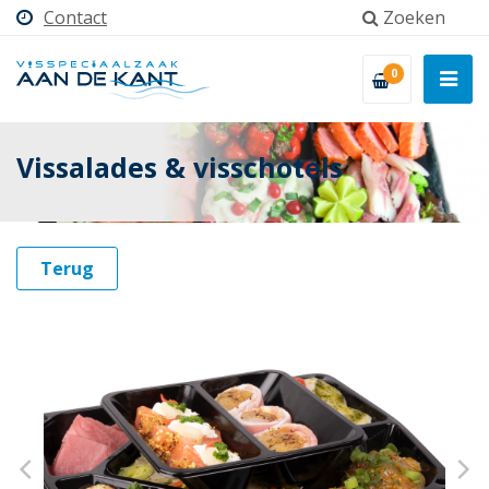
Contact
Zoeken
0
Vissalades & visschotels
Terug