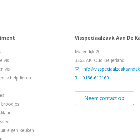
timent
Visspeciaalzaak Aan De K
s
Molendijk 20
e vis
3262 AK Oud-Beijerland
n vis
info@visspeciaalzaakaandek
en schelpdieren
0186-612160
des
Neem contact op
 broodjes
-klaar
essen
-uit-eigen-keuken
r