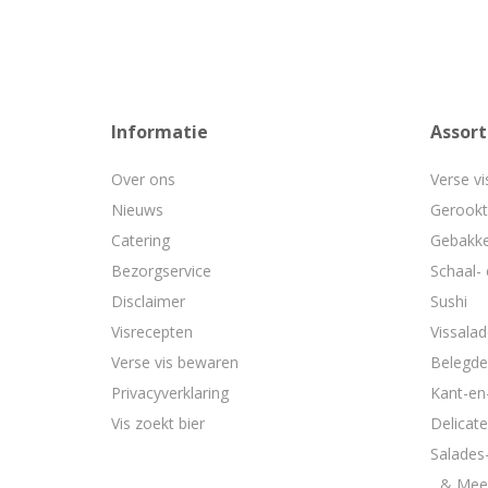
Informatie
Assor
Over ons
Verse vi
Nieuws
Gerookt
Catering
Gebakke
Bezorgservice
Schaal- 
Disclaimer
Sushi
Visrecepten
Vissala
Verse vis bewaren
Belegde
Privacyverklaring
Kant-en
Vis zoekt bier
Delicat
Salades
...& Mee