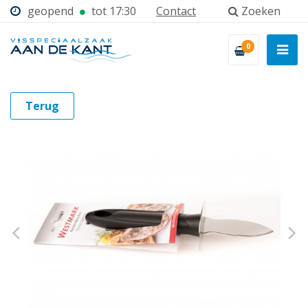
geopend
tot 17:30
Contact
Zoeken
0
... & meer
Terug